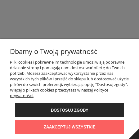
FIRMA
INNE PODKATEGORIE
Dbamy o Twoją prywatność
Pliki cookies i pokrewne im technologie umożliwiają poprawne
INFORMACJE
działanie strony i pomagają nam dostosować ofertę do Twoich
potrzeb. Możesz zaakceptować wykorzystanie przez nas
wszystkich tych plików i przejść do sklepu lub dostosować użycie
OBSŁUGA KLIENTA
plików do swoich preferencji, wybierając opcję "Dostosuj zgody".
Więcej o plikach cookies przeczytasz w naszej Polityce
prywatności.
OBSERWUJ NAS
DOSTOSUJ ZGODY
KONTAKT
Administratorem danych, które tu wpisujesz będziemy My, czyli: Granit
Naturalny Sp. z o.o.. Dane będą przetwarzane w celu marketingu
ZAAKCEPTUJ WSZYSTKIE
bezpośredniego naszych produktów i usług. Podstawą prawną
przetwarzania jest uzasadniony interes Administratora.
Więcej szczegółów