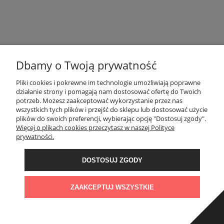
NEWSLETTER
Zapisz się do newslettera i otrzymuj bieżące informacje o naszej
firmie i produktach!
Dbamy o Twoją prywatność
Pliki cookies i pokrewne im technologie umożliwiają poprawne
działanie strony i pomagają nam dostosować ofertę do Twoich
potrzeb. Możesz zaakceptować wykorzystanie przez nas
wszystkich tych plików i przejść do sklepu lub dostosować użycie
plików do swoich preferencji, wybierając opcję "Dostosuj zgody".
Więcej o plikach cookies przeczytasz w naszej Polityce
prywatności.
FIRMA
DOSTOSUJ ZGODY
Administratorem danych, które tu wpisujesz będziemy My, czyli: Granit
Naturalny Sp. z o.o.. Dane będą przetwarzane w celu marketingu
INNE PODKATEGORIE
ZAAKCEPTUJ WSZYSTKIE
bezpośredniego naszych produktów i usług. Podstawą prawną
przetwarzania jest uzasadniony interes Administratora.
Więcej szczegółów
INFORMACJE