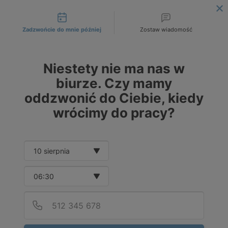
Możliwości kontaktu
DOSTAWA OD 249 ZŁ / 1T NA WSKAZANY ADRES INWESTYCJI!
|
ZAMÓW JUŻ DZIŚ!
Zadzwońcie do mnie później
Zostaw wiadomość
PL
PLN
DE
EUR
Niestety nie ma nas w
CZK
biurze. Czy mamy
oddzwonić do Ciebie, kiedy
wrócimy do pracy?
Date and time slection for sch
Wybierz datę
Wybierz godzinę
Podaj
Numer