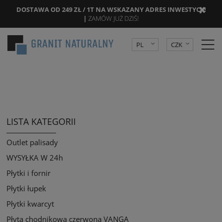
DOSTAWA OD 249 ZŁ / 1T NA WSKAZANY ADRES INWESTYCJI!
|
ZAMÓW JUŻ DZIŚ!
PL
CZK
DE
PLN
EUR
LISTA KATEGORII
Outlet palisady
WYSYŁKA W 24h
Płytki i fornir
Płytki łupek
Płytki kwarcyt
Płyta chodnikowa czerwona VANGA