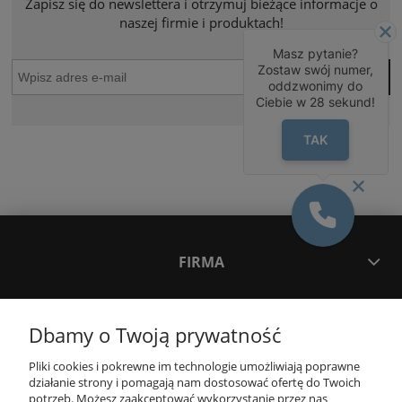
Zapisz się do newslettera i otrzymuj bieżące informacje o
naszej firmie i produktach!
Masz pytanie?
Zostaw swój numer,
oddzwonimy do
Ciebie w
28
sekund!
TAK
FIRMA
INNE PODKATEGORIE
Dbamy o Twoją prywatność
Pliki cookies i pokrewne im technologie umożliwiają poprawne
INFORMACJE
działanie strony i pomagają nam dostosować ofertę do Twoich
potrzeb. Możesz zaakceptować wykorzystanie przez nas