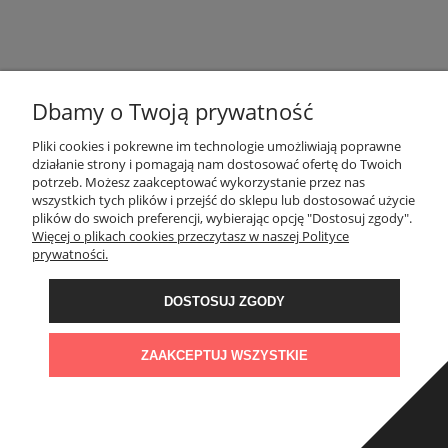
FIRMA
INNE PODKATEGORIE
Dbamy o Twoją prywatność
Pliki cookies i pokrewne im technologie umożliwiają poprawne
INFORMACJE
działanie strony i pomagają nam dostosować ofertę do Twoich
potrzeb. Możesz zaakceptować wykorzystanie przez nas
wszystkich tych plików i przejść do sklepu lub dostosować użycie
OBSŁUGA KLIENTA
plików do swoich preferencji, wybierając opcję "Dostosuj zgody".
Więcej o plikach cookies przeczytasz w naszej Polityce
prywatności.
OBSERWUJ NAS
DOSTOSUJ ZGODY
KONTAKT
Administratorem danych, które tu wpisujesz będziemy My, czyli: Granit
Naturalny Sp. z o.o.. Dane będą przetwarzane w celu marketingu
ZAAKCEPTUJ WSZYSTKIE
bezpośredniego naszych produktów i usług. Podstawą prawną
przetwarzania jest uzasadniony interes Administratora.
Więcej szczegółów
POKAŻ PEŁNĄ WERSJĘ STRONY
Open link in new window
Powered by
Formularz