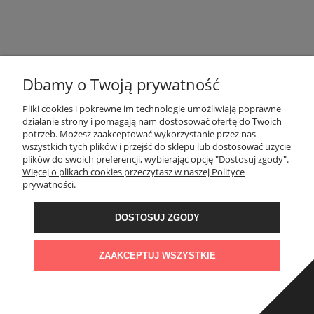
FIRMA
INNE PODKATEGORIE
Dbamy o Twoją prywatność
Pliki cookies i pokrewne im technologie umożliwiają poprawne
INFORMACJE
działanie strony i pomagają nam dostosować ofertę do Twoich
potrzeb. Możesz zaakceptować wykorzystanie przez nas
wszystkich tych plików i przejść do sklepu lub dostosować użycie
OBSŁUGA KLIENTA
plików do swoich preferencji, wybierając opcję "Dostosuj zgody".
Więcej o plikach cookies przeczytasz w naszej Polityce
prywatności.
OBSERWUJ NAS
DOSTOSUJ ZGODY
KONTAKT
Administratorem danych, które tu wpisujesz będziemy My, czyli: Granit
Naturalny Sp. z o.o.. Dane będą przetwarzane w celu marketingu
ZAAKCEPTUJ WSZYSTKIE
bezpośredniego naszych produktów i usług. Podstawą prawną
przetwarzania jest uzasadniony interes Administratora.
Więcej szczegółów
POKAŻ PEŁNĄ WERSJĘ STRONY