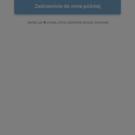
Sortuj wg:
Nazwa produktu A-Z
Zadzwońcie do mnie później
Płyta granitowa tarasowa płomieniowana szara
Jesteś już
4
osobą, która zamówiła dzisiaj rozmowę
Stone Grey (60x60x5)