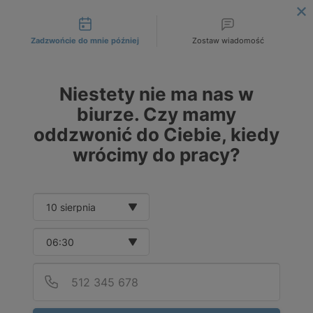
Możliwości kontaktu
DOSTAWA OD 249 ZŁ / 1T NA WSKAZANY ADRES INWESTYCJI!
|
ZAMÓW JUŻ DZIŚ!
Zadzwońcie do mnie później
Zostaw wiadomość
PL
PLN
DE
EUR
Niestety nie ma nas w
CZK
biurze. Czy mamy
oddzwonić do Ciebie, kiedy
wrócimy do pracy?
Date and time slection for sch
Promocje i przeceny płyt
Wybierz datę
chodnikowych - hity cenowe
Wybierz godzinę
FILTRUJ
Podaj
Numer