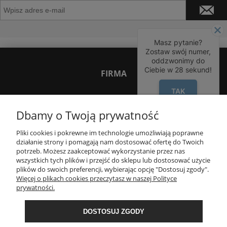
Masz pytanie?
Zostaw swój numer,
oddzwonimy do
Ciebie w
28
sekund!
FIRMA
TAK
INNE PODKATEGORIE
Dbamy o Twoją prywatność
Pliki cookies i pokrewne im technologie umożliwiają poprawne
INFORMACJE
działanie strony i pomagają nam dostosować ofertę do Twoich
potrzeb. Możesz zaakceptować wykorzystanie przez nas
wszystkich tych plików i przejść do sklepu lub dostosować użycie
OBSŁUGA KLIENTA
plików do swoich preferencji, wybierając opcję "Dostosuj zgody".
Więcej o plikach cookies przeczytasz w naszej Polityce
prywatności.
OBSERWUJ NAS
DOSTOSUJ ZGODY