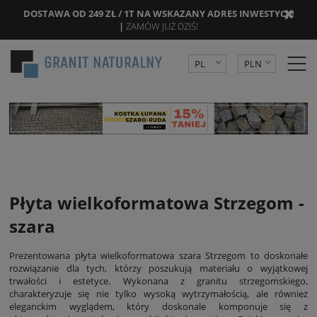
DOSTAWA OD 249 ZŁ / 1T NA WSKAZANY ADRES INWESTYCJI!
|
ZAMÓW JUŻ DZIŚ!
PL
PLN
DE
EUR
CZK
Płyta wielkoformatowa Strzegom -
szara
Prezentowana płyta wielkoformatowa szara Strzegom to doskonałe
rozwiązanie dla tych, którzy poszukują materiału o wyjątkowej
trwałości i estetyce. Wykonana z granitu strzegomskiego,
charakteryzuje się nie tylko wysoką wytrzymałością, ale również
eleganckim wyglądem, który doskonale komponuje się z