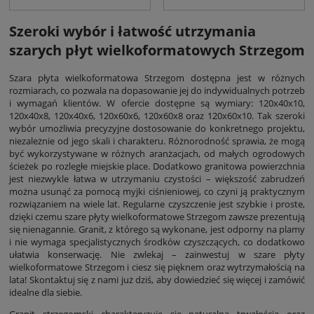
Szeroki wybór i łatwość utrzymania
szarych płyt wielkoformatowych Strzegom
Szara płyta wielkoformatowa Strzegom dostępna jest w różnych
rozmiarach, co pozwala na dopasowanie jej do indywidualnych potrzeb
i wymagań klientów. W ofercie dostępne są wymiary: 120x40x10,
120x40x8, 120x40x6, 120x60x6, 120x60x8 oraz 120x60x10. Tak szeroki
wybór umożliwia precyzyjne dostosowanie do konkretnego projektu,
niezależnie od jego skali i charakteru. Różnorodność sprawia, że mogą
być wykorzystywane w różnych aranżacjach, od małych ogrodowych
ścieżek po rozległe miejskie place. Dodatkowo granitowa powierzchnia
jest niezwykle łatwa w utrzymaniu czystości – większość zabrudzeń
można usunąć za pomocą myjki ciśnieniowej, co czyni ją praktycznym
rozwiązaniem na wiele lat. Regularne czyszczenie jest szybkie i proste,
dzięki czemu szare płyty wielkoformatowe Strzegom zawsze prezentują
się nienagannie. Granit, z którego są wykonane, jest odporny na plamy
i nie wymaga specjalistycznych środków czyszczących, co dodatkowo
ułatwia konserwację. Nie zwlekaj – zainwestuj w szare płyty
wielkoformatowe Strzegom i ciesz się pięknem oraz wytrzymałością na
lata! Skontaktuj się z nami już dziś, aby dowiedzieć się więcej i zamówić
idealne dla siebie.
Granit strzegomski charakteryzuje się naturalną trwałością oraz