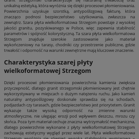
unikalną estetyką, która wyróżnia się dzięki procesowi płomieniowania.
Powierzchnia uzyskuje szorstką, antypoślizgową fakturę, która
znacząco podnosi bezpieczeństwo użytkowania, zwłaszcza na
zewnątrz. Szara płyta wielkoformatowa Strzegom powstaje z wysokiej
jakości granitu, pozyskiwanego w Polsce, więc zapewnia stabilność
parametrów i spójność kolorystyczną. Ta szara płyta wielkoformatowa
Strzegom znajduje szerokie zastosowanie jako materiał
wykończeniowy na tarasy, chodniki czy przestrzenie publiczne, gdzie
trwałość i odporność na warunki zewnętrzne mają kluczowe znaczenie.
Charakterystyka szarej płyty
wielkoformatowej Strzegom
Dzięki procesowi płomieniowania powierzchnia kamienia zwiększa
przyczepność, dlatego granit strzegomski płomieniowany jest chętnie
wykorzystywany w miejscach o dużym natężeniu ruchu. Jako kamień
naturalny antypoślizgowy doskonale sprawdza się na schodach,
podjazdach czy tarasach, gdzie bezpieczeństwo jest priorytetem. Granit
wykazuje także wysoką odporność na zmienne warunki
atmosferyczne, nie ulegając erozji pod wpływem deszczu, mrozu czy
słońca. Poza tym materiał cechuje znaczna wytrzymałość mechaniczna,
dlatego powierzchnie wykonane z płyty wielkoformatowej Strzegom
zachowują estetyczny wygląd przez wiele lat. Płyta wielkoformatowa
Strzegom wyróżnia się również wysoką stabilnością wymiarową –