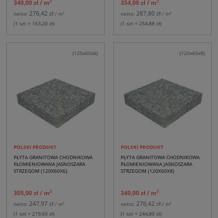
2
2
340,00 zł
/ m
354,00 zł
/ m
276,42 zł
287,80 zł
2
2
netto:
/ m
netto:
/ m
(1 szt = 163,20 zł)
(1 szt = 254,88 zł)
(120x60x6)
(120x60x8)
POLSKI PRODUKT
POLSKI PRODUKT
PŁYTA GRANITOWA CHODNIKOWA
PŁYTA GRANITOWA CHODNIKOWA
PŁOMIENIOWANA JASNOSZARA
PŁOMIENIOWANA JASNOSZARA
STRZEGOM (120X60X6)
STRZEGOM (120X60X8)
2
2
305,00 zł
/ m
340,00 zł
/ m
247,97 zł
276,42 zł
2
2
netto:
/ m
netto:
/ m
(1 szt = 219,60 zł)
(1 szt = 244,80 zł)