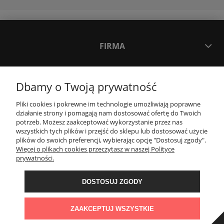
FIRMA
INNE PODKATEGORIE
Dbamy o Twoją prywatność
Pliki cookies i pokrewne im technologie umożliwiają poprawne
INFORMACJE
Masz pytanie?
działanie strony i pomagają nam dostosować ofertę do Twoich
Zostaw swój numer,
potrzeb. Możesz zaakceptować wykorzystanie przez nas
oddzwonimy do
wszystkich tych plików i przejść do sklepu lub dostosować użycie
OBSŁUGA KLIENTA
Ciebie w
28
sekund!
plików do swoich preferencji, wybierając opcję "Dostosuj zgody".
Więcej o plikach cookies przeczytasz w naszej Polityce
prywatności.
TAK
OBSERWUJ NAS
DOSTOSUJ ZGODY
KONTAKT
ZAAKCEPTUJ WSZYSTKIE