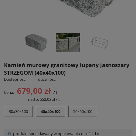
Kamień murowy granitowy łupany jasnoszary
STRZEGOM (40x40x100)
Dostępność:
duża ilość
679,00 zł
Cena:
/ t
Cena netto:
netto:
552,03 zł
/ t
30x30x100
40x40x100
50x50x100
produkt sprzedawany w opakowaniu o ilości
1 t