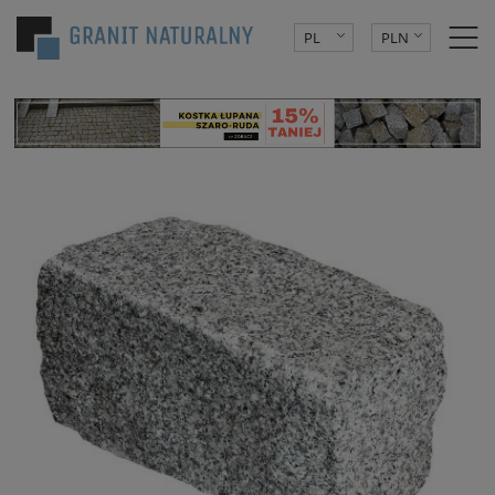
PL
PLN
DE
EUR
CZK