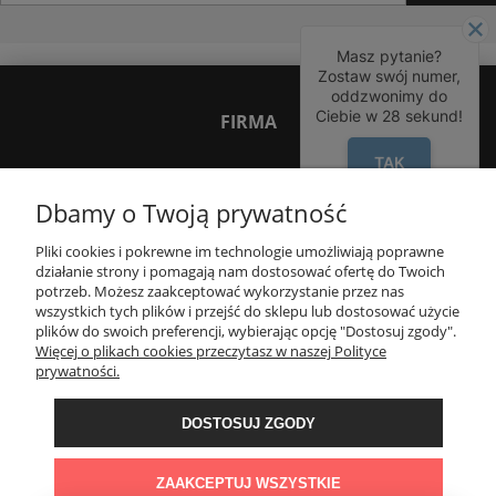
Masz pytanie?
Zostaw swój numer,
oddzwonimy do
Ciebie w
28
sekund!
FIRMA
TAK
INNE PODKATEGORIE
Dbamy o Twoją prywatność
Pliki cookies i pokrewne im technologie umożliwiają poprawne
INFORMACJE
działanie strony i pomagają nam dostosować ofertę do Twoich
potrzeb. Możesz zaakceptować wykorzystanie przez nas
wszystkich tych plików i przejść do sklepu lub dostosować użycie
OBSŁUGA KLIENTA
plików do swoich preferencji, wybierając opcję "Dostosuj zgody".
Więcej o plikach cookies przeczytasz w naszej Polityce
prywatności.
OBSERWUJ NAS
DOSTOSUJ ZGODY
KONTAKT
ZAAKCEPTUJ WSZYSTKIE