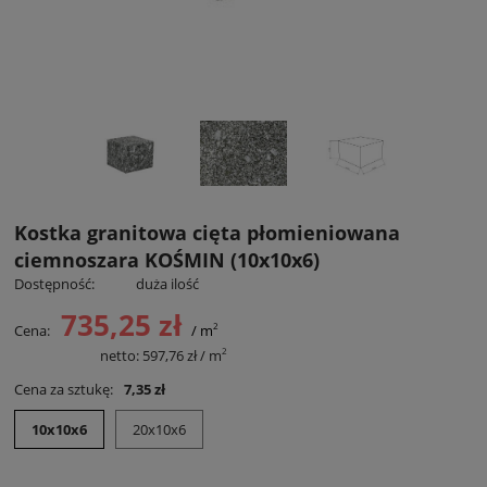
Kostka granitowa cięta płomieniowana
ciemnoszara KOŚMIN (10x10x6)
Dostępność:
duża ilość
735,25 zł
2
Cena:
/ m
2
Cena netto:
netto:
597,76 zł
/ m
Cena za sztukę:
7,35 zł
10x10x6
20x10x6