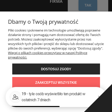
FIRMA
TAK
INNE PODKATEGORIE
Dbamy o Twoją prywatność
Pliki cookies i pokrewne im technologie umożliwiają poprawne
INFORMACJE
działanie strony i pomagają nam dostosować ofertę do Twoich
potrzeb. Możesz zaakceptować wykorzystanie przez nas
wszystkich tych plików i przejść do sklepu lub dostosować użycie
OBSŁUGA KLIENTA
plików do swoich preferencji, wybierając opcję "Dostosuj zgody".
Więcej o plikach cookies przeczytasz w naszej Polityce
prywatności.
OBSERWUJ NAS
DOSTOSUJ ZGODY
KONTAKT
ZAAKCEPTUJ WSZYSTKIE
POKAŻ PEŁNĄ WERSJĘ STRONY
Formularz
Sklep internetowy Shoper Premium
Szukaj
Konto
Koszyk: (pusty)
kontaktowy