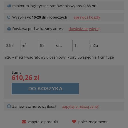
2
minimum logistyczne zamówienia wynosi
0,83 m
Wysyłka w:
10-20 dni roboczych
sprawdź koszty
Dostawa pod wskazany adres
dowiedz się więcej
2
m
szt.
m2u
m2u – metr kwadratowy ułożeniowy, który uwzględnia 1 cm fugę
Suma:
610,26 zł
DO KOSZYKA
Zamawiasz hurtową ilość?
zapytaj o niższą cenę!
zapytaj o produkt
poleć znajomemu