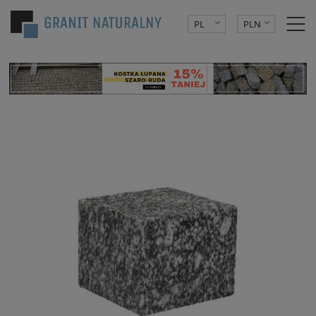
PL
PLN
DE
EUR
CZK