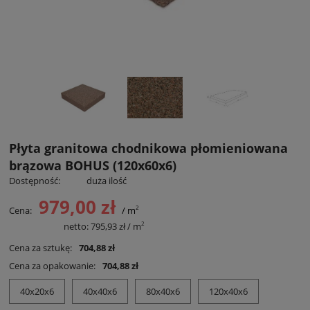
Płyta granitowa chodnikowa płomieniowana
brązowa BOHUS (120x60x6)
Dostępność:
duża ilość
979,00 zł
2
Cena:
/ m
2
Cena netto:
netto:
795,93 zł
/ m
Cena za sztukę:
704,88 zł
Cena za opakowanie:
704,88 zł
40x20x6
40x40x6
80x40x6
120x40x6