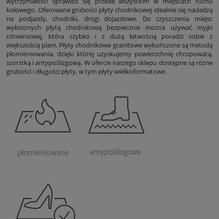
wytrzymałości sprawdzi się przede wszystkim w miejscach ruchu
kołowego. Oferowane grubości płyty chodnikowej idealnie się nadadzą
na podjazdy, chodniki, drogi dojazdowe. Do czyszczenia miejsc
wyłożonych płytą chodnikową bezpiecznie można używać myjki
ciśnieniowej, która szybko i z dużą łatwością poradzi sobie z
większością plam.
Płyty chodnikowe granitowe
wykończone są metodą
płomieniowania, dzięki której uzyskujemy powierzchnię chropowatą,
szorstką i antypoślizgową. W ofercie naszego sklepu dostępne są różne
grubości i długości płyty, w tym płyty wielkoformatowe.