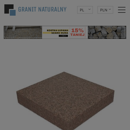
PL
PLN
DE
EUR
CZK