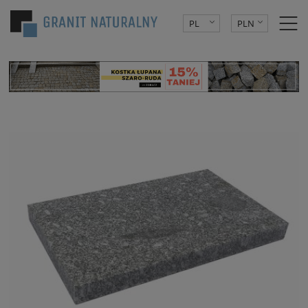
PL
PLN
DE
EUR
CZK