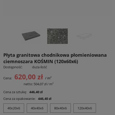
Płyta granitowa chodnikowa płomieniowana
ciemnoszara KOŚMIN (120x60x6)
Dostępność:
duża ilość
620,00 zł
2
Cena:
/ m
2
Cena netto:
netto:
504,07 zł
/ m
Cena za sztukę:
446,40 zł
Cena za opakowanie:
446,40 zł
40x20x6
40x40x6
80x40x6
120x40x6