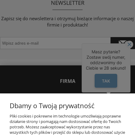
NEWSLETTER
Zapisz się do newslettera i otrzymuj bieżące informacje o naszej
firmie i produktach!
Masz pytanie?
Zostaw swój numer,
oddzwonimy do
Ciebie w
28
sekund!
FIRMA
TAK
INNE PODKATEGORIE
Dbamy o Twoją prywatność
Pliki cookies i pokrewne im technologie umożliwiają poprawne
INFORMACJE
działanie strony i pomagają nam dostosować ofertę do Twoich
potrzeb. Możesz zaakceptować wykorzystanie przez nas
wszystkich tych plików i przejść do sklepu lub dostosować użycie