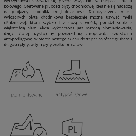
wytrzymałości sprawdzi się przede wszystkim w miejscach ruchu
kołowego. Oferowane grubości płyty chodnikowej idealnie się nadadzą
na podjazdy, chodniki, drogi dojazdowe. Do czyszczenia miejsc
wyłożonych płytą chodnikową bezpiecznie można używać myjki
ciśnieniowej, która szybko i z dużą łatwością poradzi sobie z
większością plam. Płyta wykończona jest metodą płomieniowania,
dzięki której uzyskujemy powierzchnię chropowatą, szorstką i
antypoślizgową. W ofercie naszego sklepu dostępne są różne grubości i
długości płyty, w tym płyty wielkoformatowe.