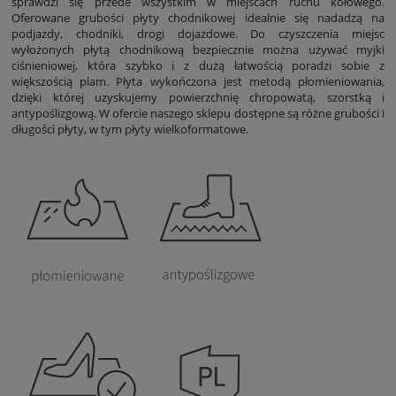
sprawdzi się przede wszystkim w miejscach ruchu kołowego.
Oferowane grubości płyty chodnikowej idealnie się nadadzą na
podjazdy, chodniki, drogi dojazdowe. Do czyszczenia miejsc
wyłożonych płytą chodnikową bezpiecznie można używać myjki
ciśnieniowej, która szybko i z dużą łatwością poradzi sobie z
większością plam. Płyta wykończona jest metodą płomieniowania,
dzięki której uzyskujemy powierzchnię chropowatą, szorstką i
antypoślizgową. W ofercie naszego sklepu dostępne są różne grubości i
długości płyty, w tym płyty wielkoformatowe.