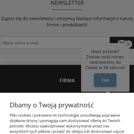
NEWSLETTER
Zapisz się do newslettera i otrzymuj bieżące informacje o naszej
firmie i produktach!
Masz pytanie?
Zostaw swój numer,
oddzwonimy do
Ciebie w
28
sekund!
FIRMA
TAK
INNE PODKATEGORIE
Dbamy o Twoją prywatność
Pliki cookies i pokrewne im technologie umożliwiają poprawne
INFORMACJE
działanie strony i pomagają nam dostosować ofertę do Twoich
potrzeb. Możesz zaakceptować wykorzystanie przez nas
wszystkich tych plików i przejść do sklepu lub dostosować użycie