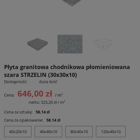
Płyta granitowa chodnikowa płomieniowana
szara STRZELIN (30x30x10)
Dostępność:
duża ilość
646,00 zł
2
Cena:
/ m
2
Cena netto:
netto:
525,20 zł
/ m
Cena za sztukę:
58,14 zł
Cena za opakowanie:
58,14 zł
40x20x10
40x40x10
80x40x10
120x40x10