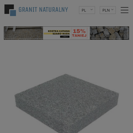
PL
PLN
DE
EUR
CZK