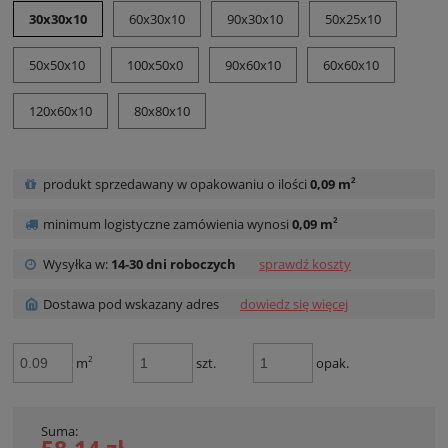
30x30x10
60x30x10
90x30x10
50x25x10
50x50x10
100x50x0
90x60x10
60x60x10
120x60x10
80x80x10
2
produkt sprzedawany w opakowaniu o ilości
0,09 m
2
minimum logistyczne zamówienia wynosi
0,09 m
Wysyłka w:
14-30 dni roboczych
sprawdź koszty
Dostawa pod wskazany adres
dowiedz się więcej
2
m
szt.
opak.
Suma: